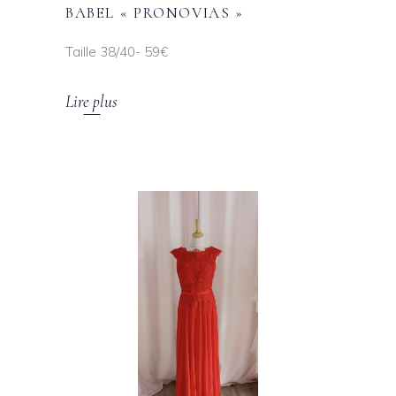
BABEL « PRONOVIAS »
Taille 38/40- 59€
Lire plus