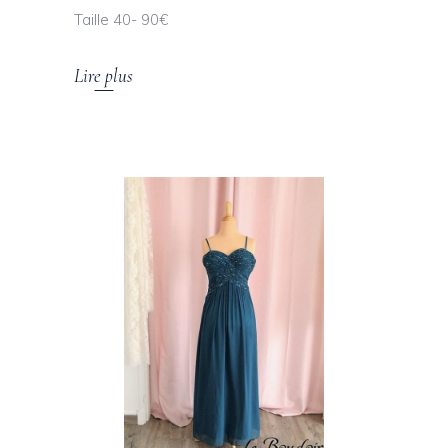
Taille 40- 90€
Lire plus