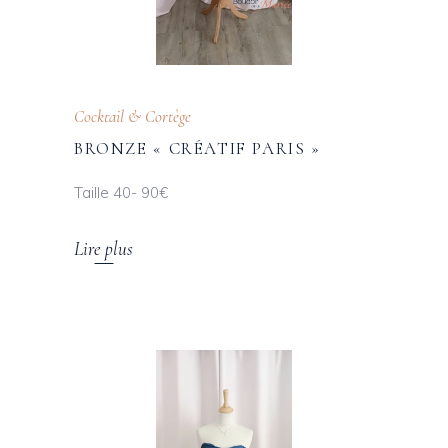
Cocktail & Cortège
BRONZE « CRÉATIF PARIS »
Taille 40- 90€
Lire plus