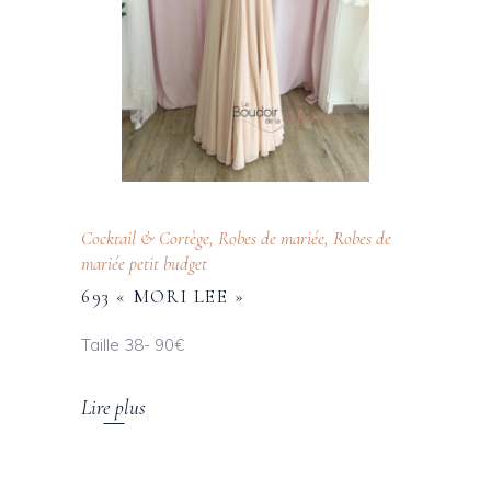
Cocktail & Cortège
,
Robes de mariée
,
Robes de
mariée petit budget
693 « MORI LEE »
Taille 38- 90€
Lire plus