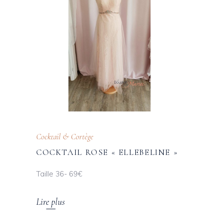
Cocktail & Cortège
COCKTAIL ROSE « ELLEBELINE »
Taille 36- 69€
Lire plus