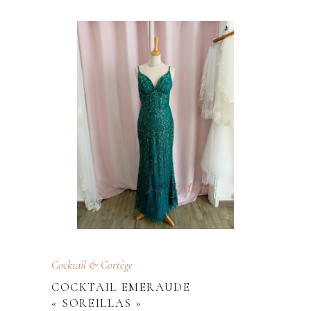
Cocktail & Cortège
COCKTAIL EMERAUDE
« SOREILLAS »