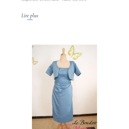
Lire plus