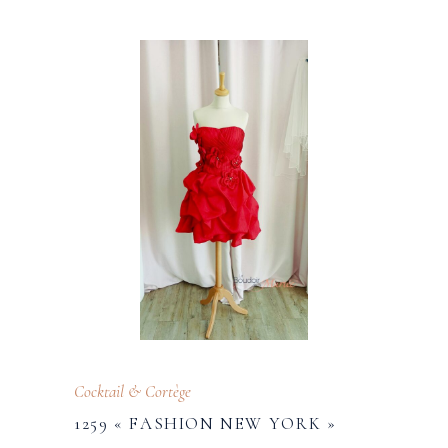
Cocktail & Cortège
1259 « FASHION NEW YORK »