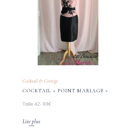
Cocktail & Cortège
COCKTAIL « POINT MARIAGE »
Taille 42- 69€
Lire plus