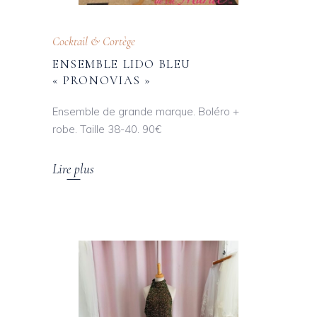
Cocktail & Cortège
ENSEMBLE LIDO BLEU
« PRONOVIAS »
Ensemble de grande marque. Boléro +
robe. Taille 38-40. 90€
Lire plus