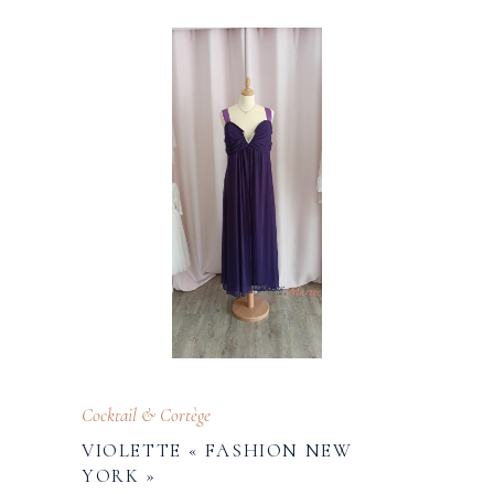
Cocktail & Cortège
VIOLETTE « FASHION NEW
YORK »