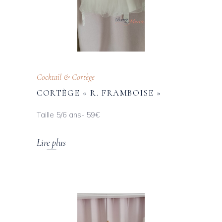
Cocktail & Cortège
CORTÈGE « R. FRAMBOISE »
Taille 5/6 ans- 59€
Lire plus