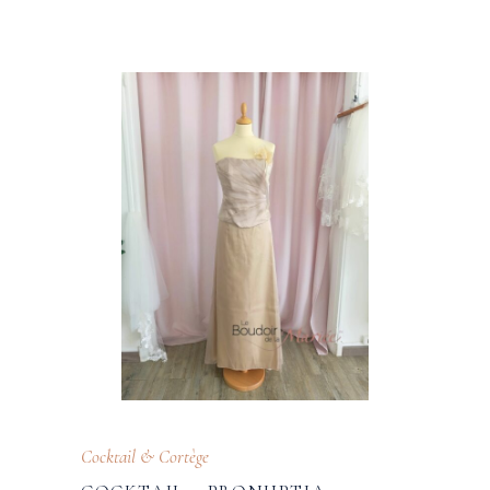
Cocktail & Cortège