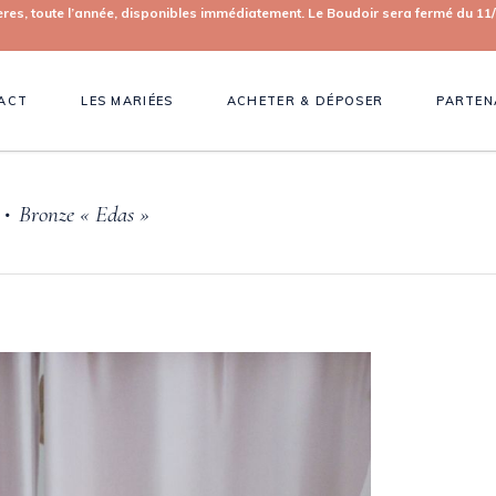
toute l’année, disponibles immédiatement. Le Boudoir sera fermé du 11/0
ACT
LES MARIÉES
ACHETER & DÉPOSER
PARTEN
Bronze « Edas »
•