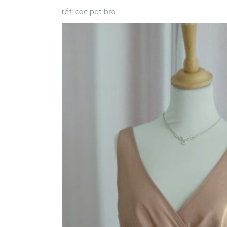
réf: coc pat bro