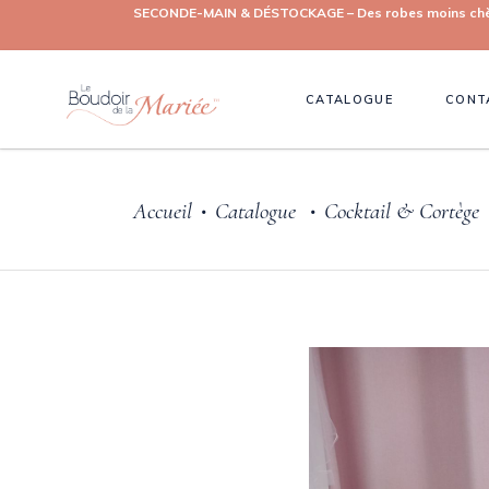
SECONDE-MAIN & DÉSTOCKAGE – Des robes moins chères, 
CATALOGUE
CONT
Accueil
Catalogue
Cocktail & Cortège
•
•