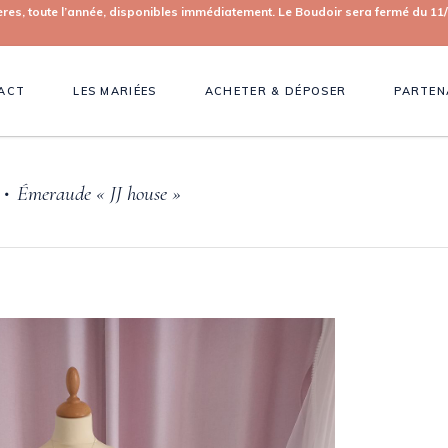
toute l’année, disponibles immédiatement. Le Boudoir sera fermé du 11/0
ACT
LES MARIÉES
ACHETER & DÉPOSER
PARTEN
Émeraude « JJ house »
•