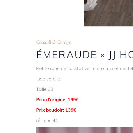
Cocktail & Cortège
ÉMERAUDE « JJ H
Petite robe de cocktail verte en satin et dentel
Jupe corolle.
Taille 38
Prix d’origine: 199€
Prix boudoir: 139€
réf: coc 44