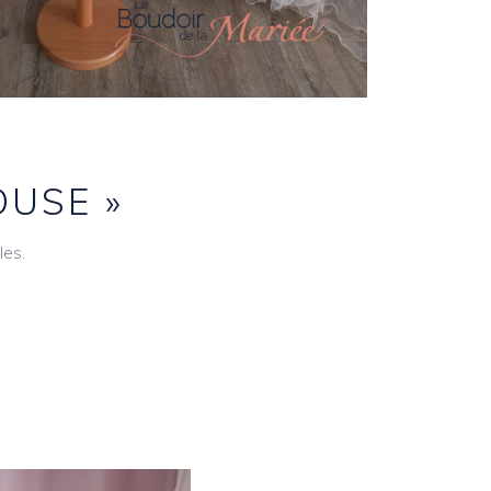
OUSE »
les.