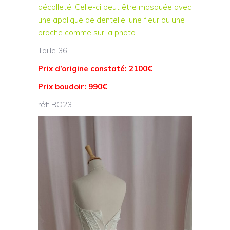
décolleté. Celle-ci peut être masquée avec
une applique de dentelle, une fleur ou une
broche comme sur la photo.
Taille 36
Prix d’origine constaté: 2100€
Prix boudoir: 990€
réf: RO23