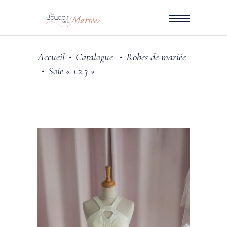
Accueil
Catalogue
Robes de mariée
•
•
Soie « 1.2.3 »
•