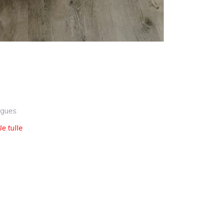
agues
e tulle