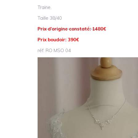
Traine.
Taille 38/40
Prix d’origine constaté: 1480€
Prix boudoir: 390€
réf: RO MSO 04