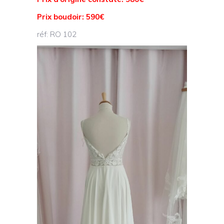
Prix boudoir: 590€
réf: RO 102