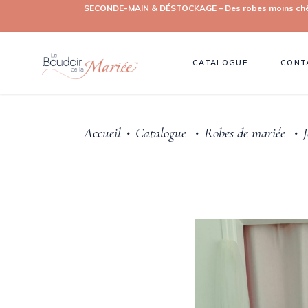
SECONDE-MAIN & DÉSTOCKAGE – Des robes moins chères, 
CATALOGUE
CONT
Accueil
Catalogue
Robes de mariée
J
•
•
•