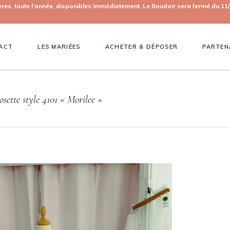
toute l’année, disponibles immédiatement. Le Boudoir sera fermé du 11/0
ACT
LES MARIÉES
ACHETER & DÉPOSER
PARTEN
osette style 4101 « Morilee »