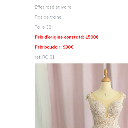
Effet rosé et ivoire.
Pas de traine.
Taille 38
Prix d’origine constaté: 1590€
Prix boudoir: 990€
réf: RO 31