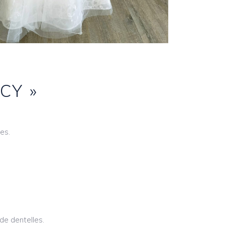
CY »
tes.
de dentelles.