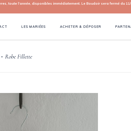
toute l’année, disponibles immédiatement. Le Boudoir sera fermé du 11/0
ACT
LES MARIÉES
ACHETER & DÉPOSER
PARTEN
Robe Fillette
•