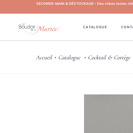
SECONDE-MAIN & DÉSTOCKAGE – Des robes moins chères, 
CATALOGUE
CONT
Accueil
Catalogue
Cocktail & Cortège
•
•