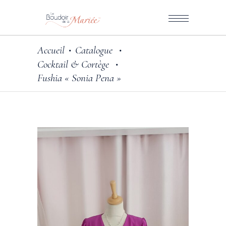
Accueil
Catalogue
•
•
Cocktail & Cortège
•
Fushia « Sonia Pena »