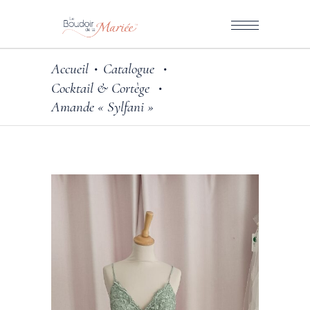
Accueil
Catalogue
•
•
Cocktail & Cortège
•
Amande « Sylfani »