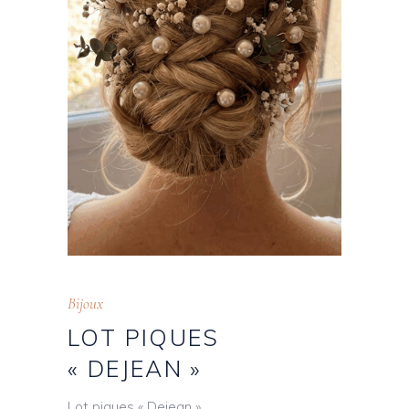
Bijoux
LOT PIQUES
« DEJEAN »
Lot piques « Dejean »